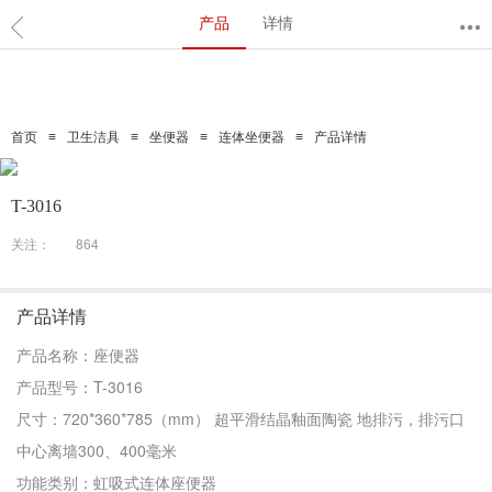
产品
详情
≡
≡
≡
≡
首页
卫生洁具
坐便器
连体坐便器
产品详情
T-3016
关注：
864
产品详情
产品名称：座便器
产品型号：T-3016
尺寸：720*360*785（mm） 超平滑结晶釉面陶瓷 地排污，排污口
中心离墙300、400毫米
功能类别：虹吸式连体座便器